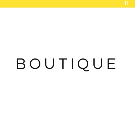
ACCUEIL
BOUTIQUE
FLEURS INTEMPORELLES
MARIAGE
BOUTIQUE
ENTREPRISE
OBJETS DÉCO
CONTACT