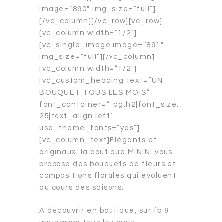
image=”890″ img_size=”full”]
[/vc_column][/vc_row][vc_row]
[vc_column width=”1/2″]
[vc_single_image image=”891″
img_size=”full”][/vc_column]
[vc_column width=”1/2″]
[vc_custom_heading text=”UN
BOUQUET TOUS LES MOIS”
font_container=”tag:h2|font_size:
25|text_align:left”
use_theme_fonts=”yes”]
[vc_column_text]Elégants et
originaux, la boutique MININI vous
propose des bouquets de fleurs et
compositions florales qui évoluent
au cours des saisons.
A découvrir en boutique, sur fb &