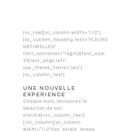
[vc_row][vc_column width=”1/2″]
[vc_custom_heading text=”FLEURS
NATURELLES”
font_container=”tag:h2|font_size:
35|text_align:left”
use_theme_fonts=”yes”]
[vc_column_text]
UNE NOUVELLE
EXPERIENCE
Chaque mois, découvrez la
sélection de son
marché[/vc_column_text]
[/vc_column][vc_column
width=”1/2″][vc_single_image